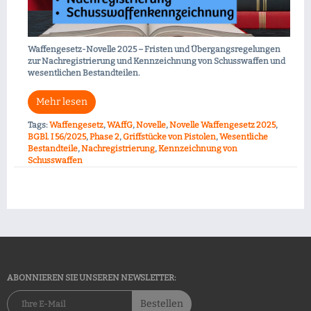
Waffengesetz-Novelle 2025 – Fristen und Übergangsregelungen
zur Nachregistrierung und Kennzeichnung von Schusswaffen und
wesentlichen Bestandteilen.
Mehr lesen
Tags:
Waffengesetz
,
WAffG
,
Novelle
,
Novelle Waffengesetz 2025
,
BGBl. I 56/2025
,
Phase 2
,
Griffstücke von Pistolen
,
Wesentliche
Bestandteile
,
Nachregistrierung
,
Kennzeichnung von
Schusswaffen
ABONNIEREN SIE UNSEREN NEWSLETTER:
Bestellen