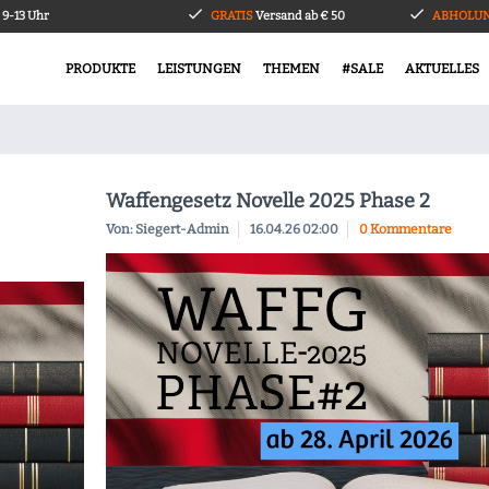
9-13 Uhr
GRATIS
Versand ab € 50
ABHOLUN
PRODUKTE
LEISTUNGEN
THEMEN
#SALE
AKTUELLES
Waffengesetz Novelle 2025 Phase 2
Von: Siegert-Admin
16.04.26 02:00
0 Kommentare