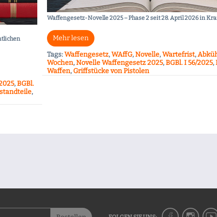
Waffengesetz-Novelle 2025 – Phase 2 seit 28. April 2026 in Kra
Mehr lesen
tlichen
Tags:
Waffengesetz
,
WAffG
,
Novelle
,
Wartefrist
,
Abküh
Wochen
,
Novelle Waffengesetz 2025
,
BGBl. I 56/2025
,
Waffen
,
Griffstücke von Pistolen
 2025
,
BGBl.
standteile
,