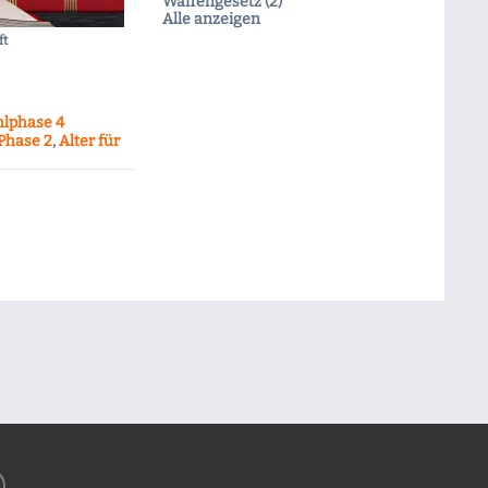
Waffengesetz (2)
Alle anzeigen
ft
lphase 4
Phase 2
,
Alter für