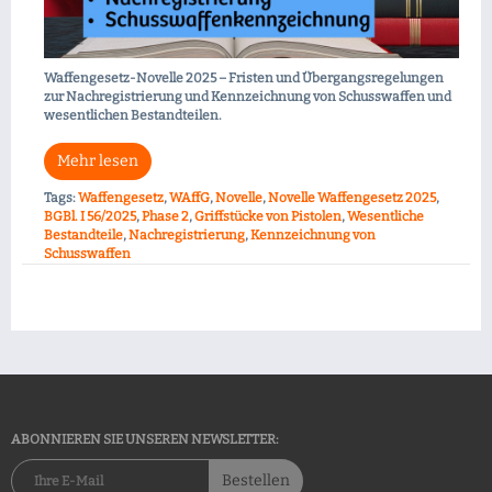
Waffengesetz-Novelle 2025 – Fristen und Übergangsregelungen
zur Nachregistrierung und Kennzeichnung von Schusswaffen und
wesentlichen Bestandteilen.
Mehr lesen
Tags:
Waffengesetz
,
WAffG
,
Novelle
,
Novelle Waffengesetz 2025
,
BGBl. I 56/2025
,
Phase 2
,
Griffstücke von Pistolen
,
Wesentliche
Bestandteile
,
Nachregistrierung
,
Kennzeichnung von
Schusswaffen
ABONNIEREN SIE UNSEREN NEWSLETTER:
Bestellen