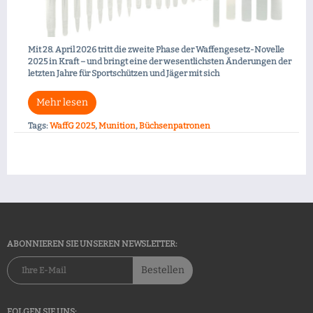
Mit 28. April 2026 tritt die zweite Phase der Waffengesetz-Novelle
2025 in Kraft – und bringt eine der wesentlichsten Änderungen der
letzten Jahre für Sportschützen und Jäger mit sich
Mehr lesen
Tags:
WaffG 2025
,
Munition
,
Büchsenpatronen
ABONNIEREN SIE UNSEREN NEWSLETTER:
Bestellen
FOLGEN SIE UNS: