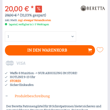
20,00 € *
29,00 € *
(31,03% gespart)
inkl. MwSt.
zzgl. etwaiger Versandkosten
lagernd, verfügbar in 1-3 Werktagen
IN DEN
WARENKORB
Waffe & Munition -> NUR ABHOLUNG IM STORE!
HOTLINE 9-13 Uhr
STORES
Sicher Einkaufen
Produktbeschreibung
Der Beretta Patronengürtel für 18 Schrotpatronen bietet sicheren und