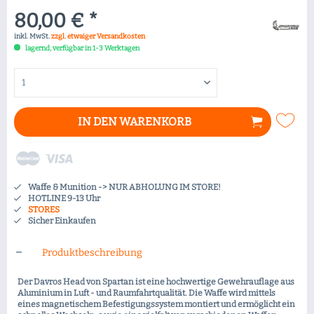
80,00 € *
inkl. MwSt.
zzgl. etwaiger Versandkosten
lagernd, verfügbar in 1-3 Werktagen
IN DEN
WARENKORB
Waffe & Munition -> NUR ABHOLUNG IM STORE!
HOTLINE 9-13 Uhr
STORES
Sicher Einkaufen
Produktbeschreibung
Der Davros Head von Spartan ist eine hochwertige Gewehrauflage aus
Aluminium in Luft - und Raumfahrtqualität. Die Waffe wird mittels
eines magnetischem Befestigungssystem montiert und ermöglicht ein