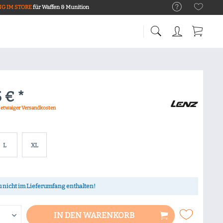
G IM STORE
für Waffen & Munition
 € *
. etwaiger Versandkosten
L
XL
 nicht im Lieferumfang enthalten!
IN DEN
WARENKORB