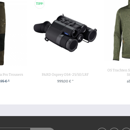
TIPP!
OS Trachten S
da Pro Trousers
PARD Osprey OS4-25/50/LRF
S
,95 € *
999,00 € *
ab
UKT
+ IN DEN WARENKORB
ZU