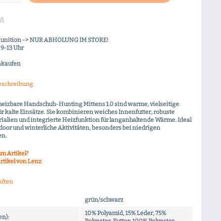
Munition -> NUR ABHOLUNG IM STORE!
9-13 Uhr
nkaufen
eschreibung
heizbare Handschuh-Hunting Mittens 1.0 sind warme, vielseitige
ür kalte Einsätze. Sie kombinieren weiches Innenfutter, robuste
alien und integrierte Heizfunktion für langanhaltende Wärme. Ideal
tdoor und winterliche Aktivitäten, besonders bei niedrigen
en.
m Artikel?
rtikel von Lenz
aften
grün/schwarz
10% Polyamid, 15% Leder, 75%
en):