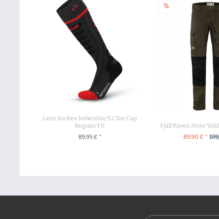
Lenz Socken beheizbar 5.1 Toe Cap
Regular Fit
Fjäll Räven Hose Vid
89,95 € *
89,90 € *
199
ZUM PRODUKT
ZUM PROD