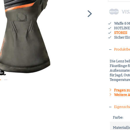
Waffe & 
HOTLINE 
STORES
Sicher Ei
Produktb
Die Lenz be
Fäustlinge f
Außenmateri
für Jagd, Ou
Temperatur
Fragen zu
Weitere A
Eigensch
Farbe:
Material(i