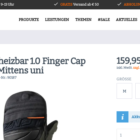
9-13 Uhr
GRATIS
Versand ab € 50
ABHOLUN
PRODUKTE
LEISTUNGEN
THEMEN
#SALE
AKTUELLES
159,95
eizbar 1.0 Finger Cap
Mittens uni
inkl. MwSt.
zzgl
-Nr.:
90187
GRÖSSE
M
Akku