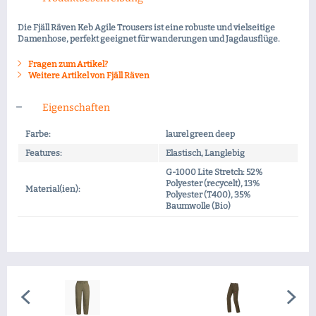
Die Fjäll Räven Keb Agile Trousers ist eine robuste und vielseitige
Damenhose, perfekt geeignet für wanderungen und Jagdausflüge.
Fragen zum Artikel?
Weitere Artikel von Fjäll Räven
Eigenschaften
Farbe:
laurel green deep
Features:
Elastisch, Langlebig
G-1000 Lite Stretch: 52%
Polyester (recycelt), 13%
Material(ien):
Polyester (T400), 35%
Baumwolle (Bio)