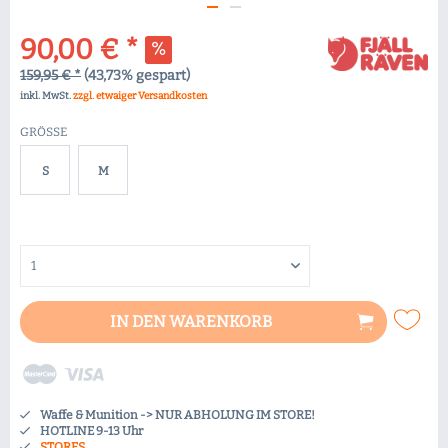
90,00 € *
159,95 € *
(43,73% gespart)
inkl. MwSt.
zzgl. etwaiger Versandkosten
GRÖSSE
S
M
IN DEN
WARENKORB
Waffe & Munition -> NUR ABHOLUNG IM STORE!
HOTLINE 9-13 Uhr
STORES