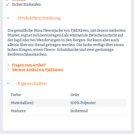
Sicher Einkaufen
Produktbeschreibung
Die gemütliche Stina Fleecejacke von Fjäll Räven, mit dezent melierten
Muster, eignet sich hervorragend als wärmende Zwischenschicht auf
der Jagd oder bei Wanderungen in den Bergen. Sie kann aber auch
alleine über ein Hemd getragen werden. Die Jacke verfügt über einen
hohen Kragen, einen Fleece-Schutzlasche und zwei geräumige
Reißverschlusstaschen.
Fragen zum Artikel?
Weitere Artikel von Fjäll Räven
Eigenschaften
Farbe:
Grün
Material(ien):
100% Polyester
Features:
Isolierend