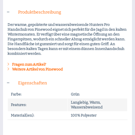
Produktbeschreibung
Der warme, gepolsterte und wasserabweisende Hunters Pro
Handschuh von Pinewood eignet sich perfekt für die Jagd in den kalten
Wintermonaten. Er verfügt über eine magnetische Öffnung an den
Fingerspitzen, wodurch ein schneller Abzug ermöglicht werden kann.
Die Handfläche ist gummiert und sorgt für einen guten Griff. An
besonders kalten Tagen kann er mit einem dünnen Innenhandschuh
kombiniert werden.
Fragen zum Artikel?
Weitere Artikel von Pinewood
Eigenschaften
Farbe:
Grün
Langlebig, Warm,
Features:
Wasserabweisend
Material(ien):
100% Polyester