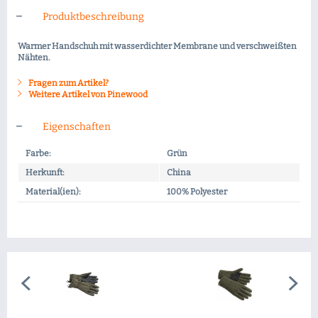
Produktbeschreibung
Warmer Handschuh mit wasserdichter Membrane und verschweißten
Nähten.
Fragen zum Artikel?
Weitere Artikel von Pinewood
Eigenschaften
Farbe:
Grün
Herkunft:
China
Material(ien):
100% Polyester