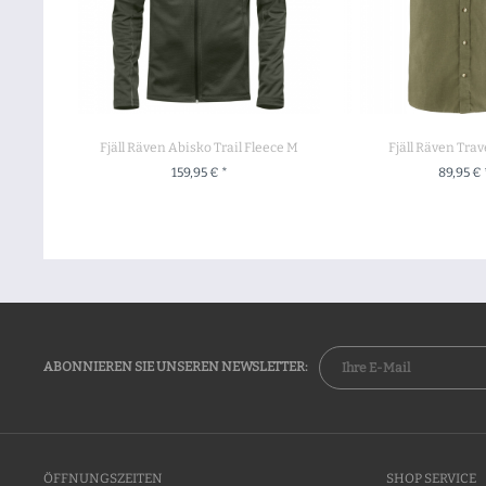
Fjäll Räven Abisko Trail Fleece M
Fjäll Räven Trav
159,95 € *
89,95 € 
ZUM PRODUKT
ZUM PROD
ABONNIEREN SIE UNSEREN NEWSLETTER:
ÖFFNUNGSZEITEN
SHOP SERVICE