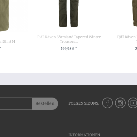
Fjäll Räven Sörmland Tapered Winter
Fjäll Räven
el Shirt M
Trousers...
*
199,95 € *
2
UKT
ZUM PRODUKT
ZU
Bestellen
FOLGEN SIE UNS:
INFORMATIONEN