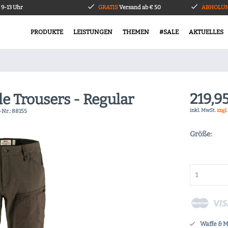
9-13 Uhr
GRATIS
Versand ab € 50
ABHOLUN
PRODUKTE
LEISTUNGEN
THEMEN
#SALE
AKTUELLES
219,95
le Trousers - Regular
inkl. MwSt.
zzgl
-Nr.:
88155
Größe:
Waffe & 