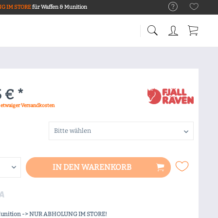
G IM STORE
für Waffen & Munition
 € *
. etwaiger Versandkosten
IN DEN
WARENKORB
Munition -> NUR ABHOLUNG IM STORE!