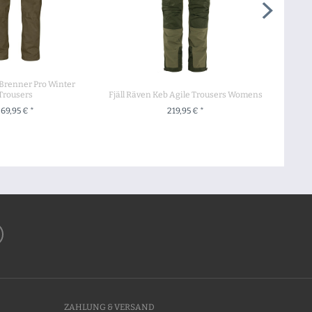
 Brenner Pro Winter
Trousers
Fjäll Räven Keb Agile Trousers Womens
69,95 € *
219,95 € *
M PRODUKT
ZUM PRODUKT
ZAHLUNG & VERSAND