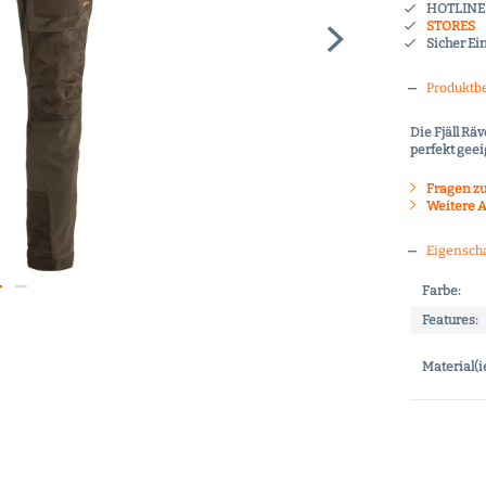
HOTLINE 
STORES
Sicher Ei
Produktb
Die Fjäll Rä
perfekt gee
Fragen zu
Weitere Ar
Eigensch
Farbe:
Features:
Material(i