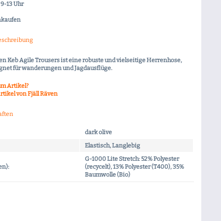
9-13 Uhr
nkaufen
eschreibung
ven Keb Agile Trousers ist eine robuste und vielseitige Herrenhose,
ignet für wanderungen und Jagdausflüge.
m Artikel?
tikel von Fjäll Räven
aften
dark olive
Elastisch, Langlebig
G-1000 Lite Stretch: 52% Polyester
en):
(recycelt), 13% Polyester (T400), 35%
Baumwolle (Bio)