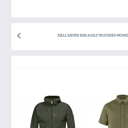
FJÄLL RÄVEN KEB AGILE TROUSERS WOME