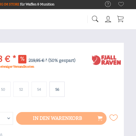
G IM STORE
für Waffen & Munition
8 € *
219,95 € *
(50% gespart)
. etwaiger Versandkosten
50
52
54
56
IN DEN
WARENKORB