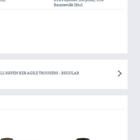
en):
65% Polyester (recycelt), 35%
Baumwolle (Bio)
ÄLL RÄVEN KEB AGILE TROUSERS - REGULAR