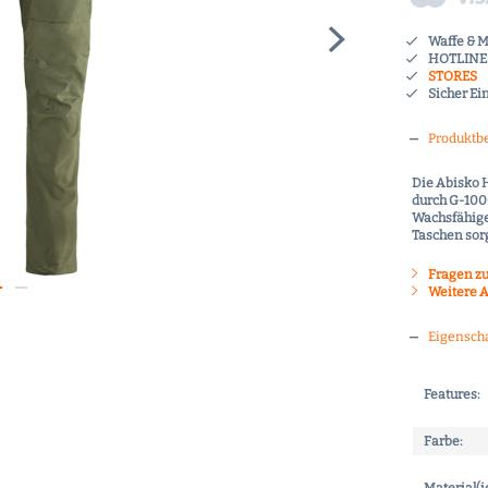
Waffe & 
HOTLINE 
STORES
Sicher Ei
Produktb
Die Abisko H
durch G-1000
Wachsfähige 
Taschen sorg
Fragen zu
Weitere Ar
Eigensch
Features:
Farbe: