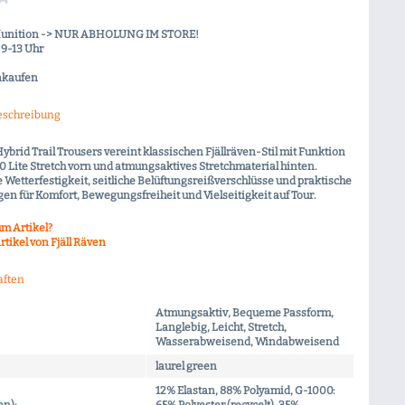
Munition -> NUR ABHOLUNG IM STORE!
9-13 Uhr
nkaufen
eschreibung
ybrid Trail Trousers vereint klassischen Fjällräven-Stil mit Funktion
 Lite Stretch vorn und atmungsaktives Stretchmaterial hinten.
Wetterfestigkeit, seitliche Belüftungsreißverschlüsse und praktische
en für Komfort, Bewegungsfreiheit und Vielseitigkeit auf Tour.
m Artikel?
tikel von Fjäll Räven
aften
Atmungsaktiv, Bequeme Passform,
Langlebig, Leicht, Stretch,
Wasserabweisend, Windabweisend
laurel green
12% Elastan, 88% Polyamid, G-1000: