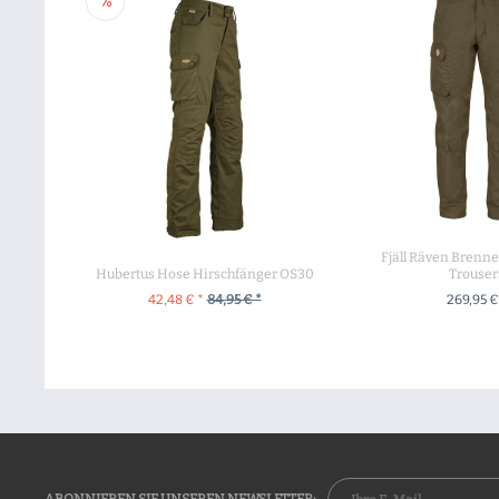
Fjäll Räven Brenne
Hubertus Hose Hirschfänger OS30
Trouser
42,48 € *
84,95 € *
269,95 €
ZUM PRODUKT
ZUM PROD