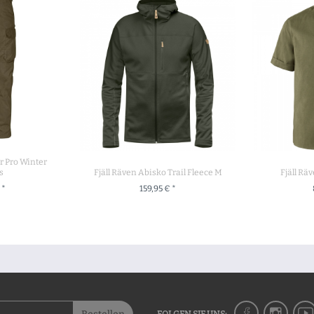
r Pro Winter
s
Fjäll Räven Abisko Trail Fleece M
Fjäll Rä
 *
159,95 € *
UKT
ZUM PRODUKT
ZU