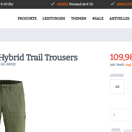
9-13 Uhr
GRATIS
Versand ab € 50
ABHOLUN
PRODUKTE
LEISTUNGEN
THEMEN
#SALE
AKTUELLES
109,9
Hybrid Trail Trousers
-Nr.:
88132
inkl. MwSt.
zzgl
GRÖSSE
48