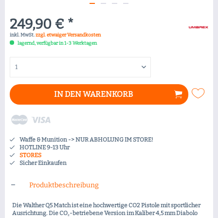
249,90 € *
inkl. MwSt.
zzgl. etwaiger Versandkosten
lagernd, verfügbar in 1-3 Werktagen
IN DEN
WARENKORB
Waffe & Munition -> NUR ABHOLUNG IM STORE!
HOTLINE 9-13 Uhr
STORES
Sicher Einkaufen
Produktbeschreibung
Die Walther Q5 Match ist eine hochwertige CO2 Pistole mit sportlicher
Ausrichtung. Die CO₂-betriebene Version im Kaliber 4,5 mm Diabolo