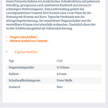
bietet Freizeitschützen ein realistisches Schießerlebnis mit präzisem
Handling, gezogenem Lauf, spürbarem Rückstoß und einem 21-
schüssigen Kettenmagazin. Zum Lieferumfang gehört das
Leuchtpunktvisier Umarex RDS 8 sowie eine Cover Plate für die
Nutzung mit Kimme und Korn. Typische Merkmale wie die
Abzugzüngelsicherung, der umsetzbare Magazinhalter und die
verstellbare Kimme sind ebenfalls vorhanden. Zusätzlich dient der
rechte Schlittenfanghebel als Schwenksicherung.
Fragen zum Artikel?
Weitere Artikel von Umarex
Eigenschaften
Typ:
CO2
Magazinkapazität:
21 Schuss
Kaliber:
4,5 mm
Schußwaffenkategorie:
Freie Waffe
Zustand:
Neu