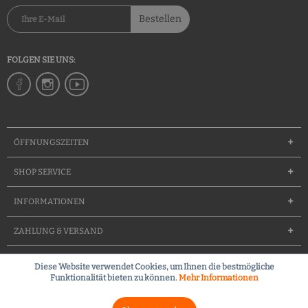
Bestellen
FOLGEN SIE UNS:
ÖFFNUNGSZEITEN
SHOP SERVICE
INFORMATIONEN
ZAHLUNG & VERSAND
Diese Website verwendet Cookies, um Ihnen die bestmögliche
Groessentabelle
Team
Waffenfuererschein
Kontakt
Funktionalität bieten zu können.
Mehr Informationen
Kleines Waffenrecht (FAQ)
Widerrufsrecht
Versandkosten