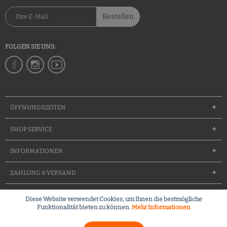
Bestellen
FOLGEN SIE UNS:
ÖFFNUNGSZEITEN
SHOP SERVICE
INFORMATIONEN
ZAHLUNG & VERSAND
Diese Website verwendet Cookies, um Ihnen die bestmögliche
Groessentabelle
Team
Waffenfuererschein
Kontakt
Funktionalität bieten zu können.
Mehr Informationen
Kleines Waffenrecht (FAQ)
Widerrufsrecht
Versandkosten