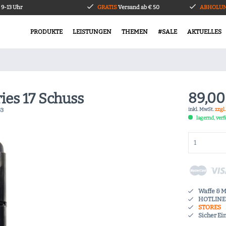
9-13 Uhr
GRATIS
Versand ab € 50
ABHOLUN
PRODUKTE
LEISTUNGEN
THEMEN
#SALE
AKTUELLES
89,00
ies 17 Schuss
inkl. MwSt.
zzgl
43
lagernd, ver
Waffe & 
HOTLINE 
STORES
Sicher Ei