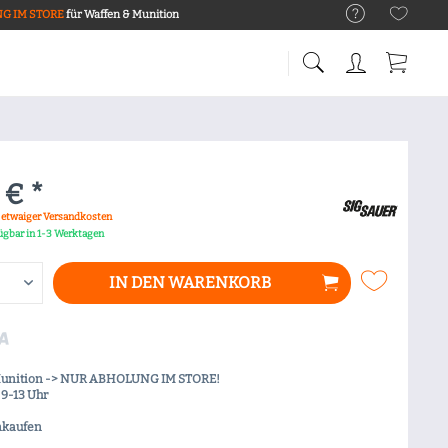
G IM STORE
für Waffen & Munition
 € *
. etwaiger Versandkosten
fügbar in 1-3 Werktagen
IN DEN
WARENKORB
Munition -> NUR ABHOLUNG IM STORE!
9-13 Uhr
nkaufen