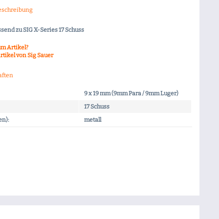
eschreibung
send zu SIG X-Series 17 Schuss
m Artikel?
rtikel von Sig Sauer
aften
9 x 19 mm (9mm Para / 9mm Luger)
17 Schuss
en):
metall