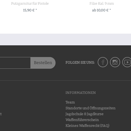
Putzgarnitur für Pistole
Filze Kal. 9 mm
15,90 € *
ab 10,00 € *
ZUM PRODUKT
ZUM PRODUKT
Bestellen
FOLGEN SIE UNS:
INFORMATIONEN
Team
Standorte und Öffnungszeiten
t
Jagdschule & Jagdkurse
Waffenführerschein
Kleines Waffenrecht (FAQ)