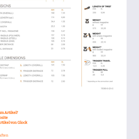
m Artikel?
bsite
rtikel von Glock
aften