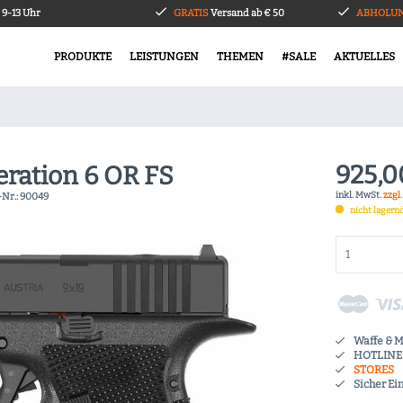
9-13 Uhr
GRATIS
Versand ab € 50
ABHOLUN
PRODUKTE
LEISTUNGEN
THEMEN
#SALE
AKTUELLES
925,0
eration 6 OR FS
inkl. MwSt.
zzgl
-Nr.:
90049
nicht lagern
Waffe & 
HOTLINE 
STORES
Sicher Ei