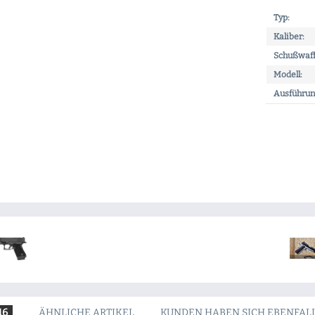
Typ:
Kaliber:
Schußwaff
Modell:
Ausführun
16
ÄHNLICHE ARTIKEL
KUNDEN HABEN SICH EBENFAL