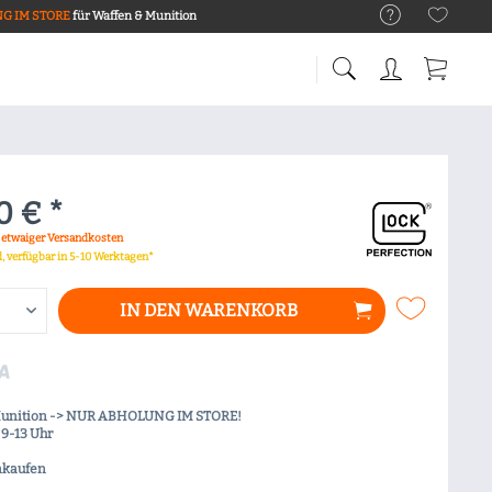
G IM STORE
für Waffen & Munition
0 € *
. etwaiger Versandkosten
d, verfügbar in 5-10 Werktagen*
IN DEN
WARENKORB
Munition -> NUR ABHOLUNG IM STORE!
9-13 Uhr
nkaufen