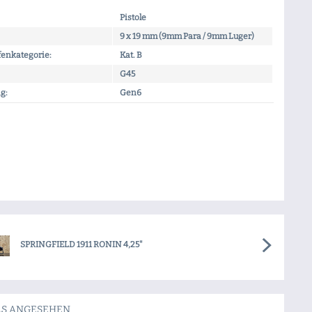
Pistole
9 x 19 mm (9mm Para / 9mm Luger)
enkategorie:
Kat. B
G45
g:
Gen6
SPRINGFIELD 1911 RONIN 4,25"
LS ANGESEHEN