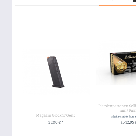
Pistolenpatronen Selli
mm / 9mm
Magazin Glock 17 Gen5
Inhalt
50 Stück
(0,26 €
38,00 € *
ab 12,95 
+ IN DEN WARENKORB
+ IN DEN WA