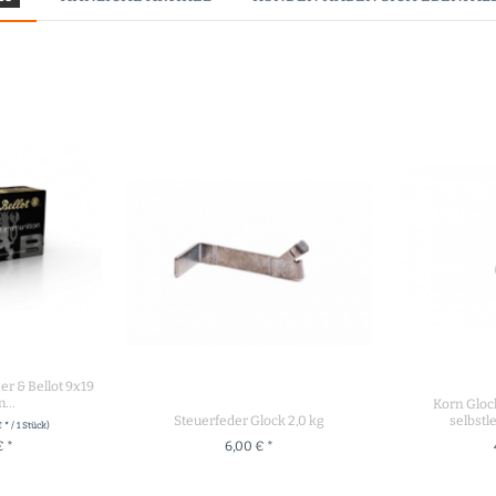
er & Bellot 9x19
...
Korn Gloc
Steuerfeder Glock 2,0 kg
selbst
 * / 1 Stück)
€ *
6,00 € *
RENKORB
+ IN DEN WARENKORB
+ IN 