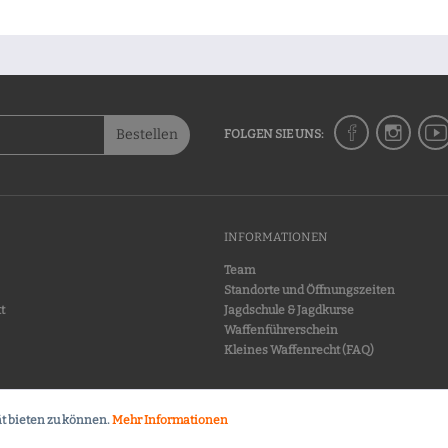
Bestellen
FOLGEN SIE UNS:
INFORMATIONEN
Team
Standorte und Öffnungszeiten
t
Jagdschule & Jagdkurse
Waffenführerschein
Kleines Waffenrecht (FAQ)
t bieten zu können.
Mehr Informationen