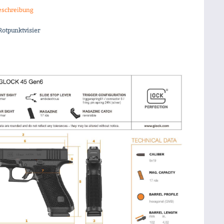
eschreibung
Rotpunktvisier