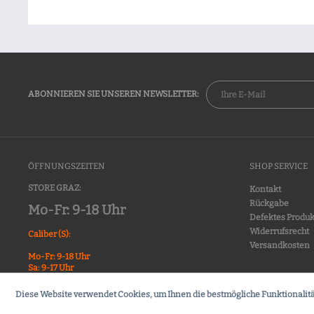
ABONNIEREN SIE UNSEREN NEWSLETTER:
ÖFFNUNGSZEITEN
SHOP SERVICE
STORE GRAZ:
Kontakt
Rückgabe
Mo-Fr: 9-18 Uhr
Defektes Produk
Widerrufsrecht
Caliber (S):
Versandkosten
Mo-Fr: 9-18 Uhr
Sa: 9-17 Uhr
Diese Website verwendet Cookies, um Ihnen die bestmögliche Funktionalitä
© 2026 |
AGB
|
Datenschutz
|
Impressum