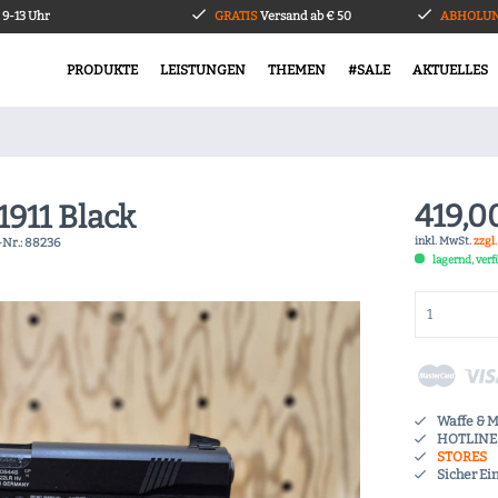
9-13 Uhr
GRATIS
Versand ab € 50
ABHOLUN
PRODUKTE
LEISTUNGEN
THEMEN
#SALE
AKTUELLES
419,0
1911 Black
inkl. MwSt.
zzgl
-Nr.:
88236
lagernd, ver
Waffe & 
HOTLINE 
STORES
Sicher Ei