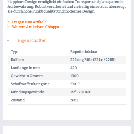
klappbare Design ermöglicht einfachen Transport und platzsparende
Aufbewahrung. Robust verarbeitet und vielseitig einsetzbar überzeugt
sie durch hohe Funktionalität und modernes Design.
Fragen zum Artikel?
Weitere Artikel von Chiappa
Eigenschaften
Typ:
Repetierbüchse
Kaliber:
22 Long Rifle (22 l.r. / 22lfB)
Lauflänge in mm:
420
Gewicht in Gramm:
1300
Schußwaffenkategorie:
Kat. C
Mündungsgewinde:
1/2"-28 UNF
Zustand:
Neu