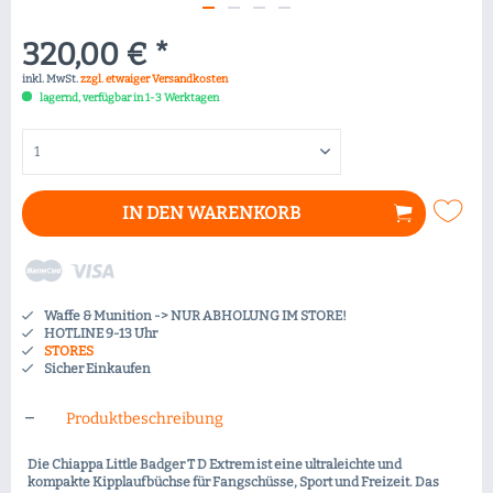
320,00 € *
inkl. MwSt.
zzgl. etwaiger Versandkosten
lagernd, verfügbar in 1-3 Werktagen
IN DEN
WARENKORB
Waffe & Munition -> NUR ABHOLUNG IM STORE!
HOTLINE 9-13 Uhr
STORES
Sicher Einkaufen
Produktbeschreibung
Die Chiappa Little Badger T D Extrem ist eine ultraleichte und
kompakte Kipplaufbüchse für Fangschüsse, Sport und Freizeit. Das