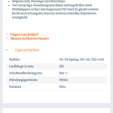
Setpreis inkl. Montage und Einschuss
Der neuartige Geradezugverschluss verriegelt über zwei
Stützklappen sicher mit insgesamt 250 Grad.Er gleitet extrem
leicht und reibungslos,was ein extrem schnelles Repetieren
ermöglicht.
Fragen zum Artikel?
Weitere Artikel von Mauser
Eigenschaften
Kaliber:
30-06 Spring. (30-06, 7,62 x 63)
Lauflänge in mm:
510
Schußwaffenkategorie:
Kat. C
Mündungsgewinde:
M15x1
Zustand:
Neu