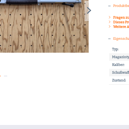
Produktb
Fragen zu
Dieses Pr
Weitere A
Eigensch
Typ:
Magazinty
Kaliber:
Schußwaff
Zustand: