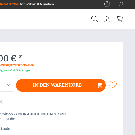
G IM STORE
für Waffen & Munition
00 € *
. etwaiger Versandkosten
fügbar in 1-3 Werktagen
IN DEN
WARENKORB
Munition -> NUR ABHOLUNG IM STORE!
9-13 Uhr
nkaufen