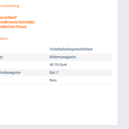
eschreibung
m Artikel?
odukt beim Hersteller
rtikel von Henry
aften
Unterhebelrepetierbüchse
p:
Röhrenmagazin
45-70 Govt
enkategorie:
Kat. C
Neu