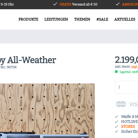
9-13 Uhr
GRATIS
Versand ab € 50
ABHOLUN
PRODUKTE
LEISTUNGEN
THEMEN
#SALE
AKTUELLES
2.199,
oy All-Weather
inkl. MwSt.
zzgl
-Nr.:
90734
lagernd, ver
Waffe & 
HOTLINE 
STORES
Sicher Ei