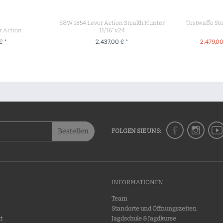
S&W 1854 Lever Action Stealth Hunter
Testwaffe St
r Action
11/16"x24
€ *
2.437,00 € *
2.479,00
RENKORB
+ IN DEN WARENKORB
+ IN 
Bestellen
FOLGEN SIE UNS:
INFORMATIONEN
Team
Standorte und Öffnungszeiten
t
Jagdschule & Jagdkurse