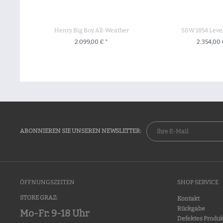
Henry Big Boy All-Weather
S&W 1854 Leve
2.099,00 € *
2.354,00 
+ IN DEN WARENKORB
+ IN DEN WA
ABONNIEREN SIE UNSEREN NEWSLETTER:
ÖFFNUNGSZEITEN
SHOP SERVICE
STORE GRAZ:
Kontakt
Rückgabe
Mo-Fr: 9-18 Uhr
Defektes Produk