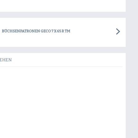
BÜCHSENPATRONEN GECO 7 X 65 R TM
SEHEN