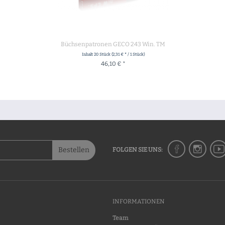
Büchsenpatronen GECO 243 Win. TM
Inhalt
20 Stück
(2,31 € * / 1 Stück)
46,10 € *
+ IN DEN WARENKORB
Bestellen
FOLGEN SIE UNS:
INFORMATIONEN
Team