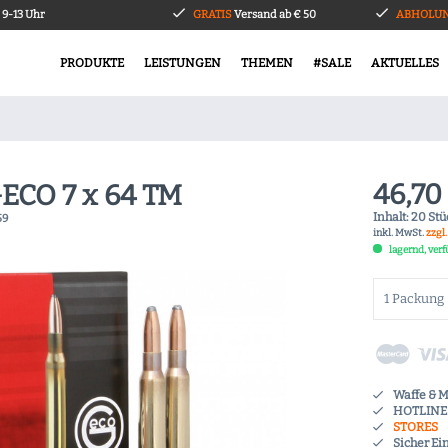
9-13 Uhr
GRATIS
Versand ab € 50
ABHOLUN
PRODUKTE
LEISTUNGEN
THEMEN
#SALE
AKTUELLES
46,70
ECO 7 x 64 TM
Inhalt:
20 Stüc
59
inkl. MwSt.
zzgl
lagernd, ver
Waffe & 
HOTLINE 
STORES
Sicher Ei