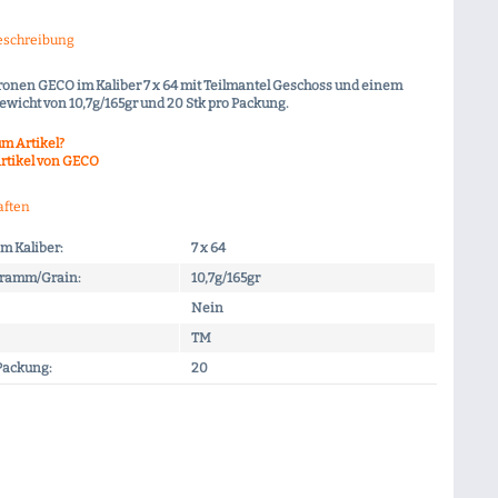
eschreibung
onen GECO im Kaliber 7 x 64 mit Teilmantel Geschoss und einem
wicht von 10,7g/165gr und 20 Stk pro Packung.
m Artikel?
rtikel von GECO
aften
m Kaliber:
7 x 64
Gramm/Grain:
10,7g/165gr
Nein
TM
 Packung:
20