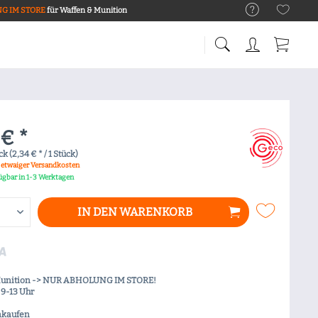
G IM STORE
für Waffen & Munition
 € *
k (2,34 € * / 1 Stück)
. etwaiger Versandkosten
fügbar in 1-3 Werktagen
IN DEN
WARENKORB
Munition -> NUR ABHOLUNG IM STORE!
9-13 Uhr
nkaufen