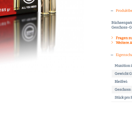
Produktb
Büchsenpatr
Geschoss-Ge
Fragen zu
Weitere A
Eigensch
Munition i
Gewicht 
Bleifrei:
Geschoss:
Stück pro