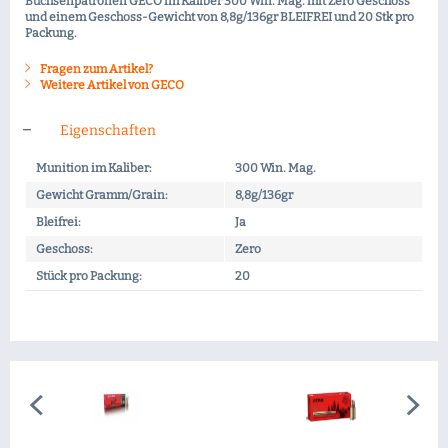
Büchsenpatronen GECO im Kaliber 300 Win. Mag. mit Zero Geschoss
und einem Geschoss-Gewicht von 8,8g/136gr BLEIFREI und 20 Stk pro
Packung.
Fragen zum Artikel?
Weitere Artikel von GECO
Eigenschaften
Munition im Kaliber:
300 Win. Mag.
Gewicht Gramm/Grain:
8,8g/136gr
Bleifrei:
Ja
Geschoss:
Zero
Stück pro Packung:
20