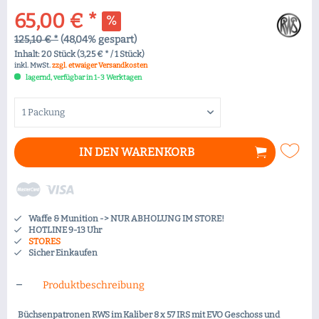
65,00 € *
125,10 € *
(48,04% gespart)
Inhalt:
20 Stück (3,25 € * / 1 Stück)
inkl. MwSt.
zzgl. etwaiger Versandkosten
lagernd, verfügbar in 1-3 Werktagen
IN DEN
WARENKORB
Waffe & Munition -> NUR ABHOLUNG IM STORE!
HOTLINE 9-13 Uhr
STORES
Sicher Einkaufen
Produktbeschreibung
Büchsenpatronen RWS im Kaliber 8 x 57 IRS mit EVO Geschoss und