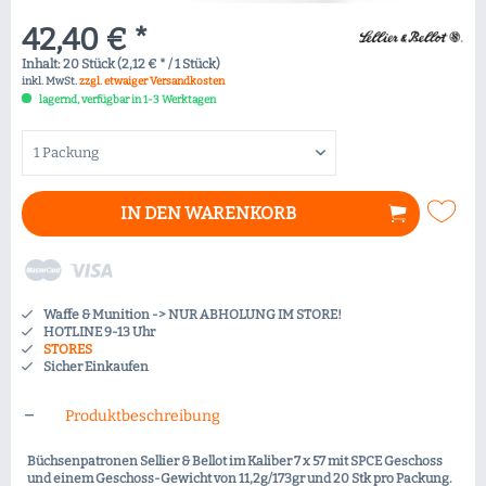
42,40 € *
Inhalt:
20 Stück (2,12 € * / 1 Stück)
inkl. MwSt.
zzgl. etwaiger Versandkosten
lagernd, verfügbar in 1-3 Werktagen
IN DEN
WARENKORB
Waffe & Munition -> NUR ABHOLUNG IM STORE!
HOTLINE 9-13 Uhr
STORES
Sicher Einkaufen
Produktbeschreibung
Büchsenpatronen Sellier & Bellot im Kaliber 7 x 57 mit SPCE Geschoss
und einem Geschoss-Gewicht von 11,2g/173gr und 20 Stk pro Packung.