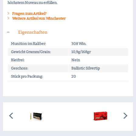
höchstem Nuveau zu erfüllen.
Fragen zum Artikel?
Weitere Artikel von Winchester
Eigenschaften
Munition im Kaliber:
308 Win.
Gewicht Gramm/Grain:
10,9g/168gr
Bleifrei:
Nein
Geschoss:
Ballistic Silvertip
Stück pro Packung:
20