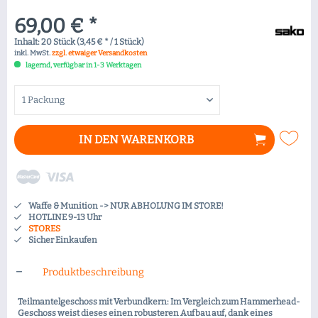
69,00 € *
Inhalt:
20 Stück (3,45 € * / 1 Stück)
inkl. MwSt.
zzgl. etwaiger Versandkosten
lagernd, verfügbar in 1-3 Werktagen
IN DEN
WARENKORB
Waffe & Munition -> NUR ABHOLUNG IM STORE!
HOTLINE 9-13 Uhr
STORES
Sicher Einkaufen
Produktbeschreibung
Teilmantelgeschoss mit Verbundkern: Im Vergleich zum Hammerhead-
Geschoss weist dieses einen robusteren Aufbau auf, dank eines