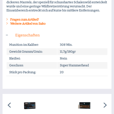
dickeren Mantels, der speziell für schusshartes Schalenwild entwickelt
wurde und eine geringe Wildbretzerstörung verursacht. Der
Einsatzbereich erstreckt sich auf kurze bis mittlere Entfernungen.
Fragen zum Artikel?
Weitere Artikel von Sako
Eigenschaften
Munition im Kaliber:
308 Win.
Gewicht Gramm/Grain:
11,7g/180gr
Bleifrei:
Nein
Geschoss:
Super Hammerhead
Stück pro Packung:
20