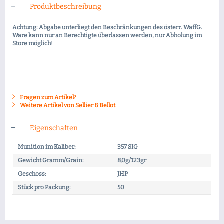
Produktbeschreibung
Achtung: Abgabe unterliegt den Beschränkungen des österr. WaffG.
Ware kann nur an Berechtigte überlassen werden, nur Abholung im
Store möglich!
Fragen zum Artikel?
Weitere Artikel von Sellier & Bellot
Eigenschaften
Munition im Kaliber:
357 SIG
Gewicht Gramm/Grain:
8,0g/123gr
Geschoss:
JHP
Stück pro Packung:
50