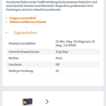
Geschosse liefern hohe Trefferwirkung bei konstanter Präzision und
sind ideal für Varmint und Kleinwild. Verpackt in praktischen 50er
Packungen sind sie schnell einsatzbereit.
Fragen zum Artikel?
Weitere Artikel von Federal
Eigenschaften
22 Win. Mag. (22 Magnum / 22
Munition im Kaliber:
Mag. / 22 WMR)
Gewicht Gramm/Grain:
3,2g/50gr
Bleifrei:
Nein
Geschoss:
HP
Stück pro Packung:
50