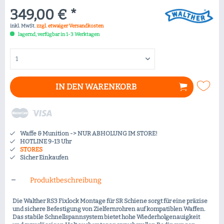
349,00 € *
inkl. MwSt.
zzgl. etwaiger Versandkosten
lagernd, verfügbar in 1-3 Werktagen
IN DEN
WARENKORB
Waffe & Munition -> NUR ABHOLUNG IM STORE!
HOTLINE 9-13 Uhr
STORES
Sicher Einkaufen
Produktbeschreibung
Die Walther RS3 Fixlock Montage für SR Schiene sorgt für eine präzise
und sichere Befestigung von Zielfernrohren auf kompatiblen Waffen.
Das stabile Schnellspannsystem bietet hohe Wiederholgenauigkeit