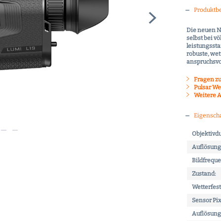
Produktb
Die neuen N
selbst bei v
leistungsst
robuste, wet
anspruchsvo
Fragen zu
Pulsar We
Weitere A
Eigensch
Objektivd
Auflösung 
Bildfreque
Zustand:
Wetterfest
Sensor Pi
Auflösung 