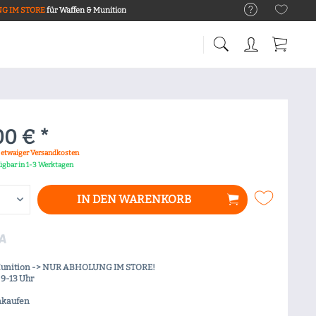
G IM STORE
für Waffen & Munition
00 € *
. etwaiger Versandkosten
fügbar in 1-3 Werktagen
IN DEN
WARENKORB
Munition -> NUR ABHOLUNG IM STORE!
9-13 Uhr
nkaufen