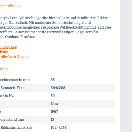
eschreibung
ocpix Lumi Wärmebildgeräte bieten klare und detailreiche Bilder
ölliger Dunkelheit. Mit moderner Sensortechnologie und
arkem Zoom ermöglichen sie präzise Wildbeobachtung und Jagd. Die
terfeste Bauweise macht sie zu zuverlässigen Begleitern für
lle Outdoor-Einsätze.
m Artikel?
bsite
rtikel von Nocpix
aften
urchmesser in mm:
35
Sensor in Pixel:
384x288
nz in Hz:
50
Neu
:
IP67
xelabstand µm:
12
Bildschirm in Pixel:
1024x768