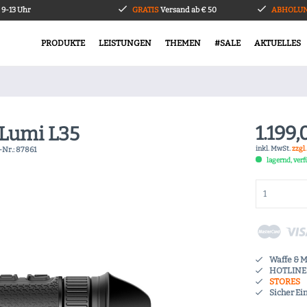
9-13 Uhr
GRATIS
Versand ab € 50
ABHOLUN
PRODUKTE
LEISTUNGEN
THEMEN
#SALE
AKTUELLES
1.199,
 Lumi L35
inkl. MwSt.
zzgl
-Nr.:
87861
lagernd, ver
Waffe & 
HOTLINE 
STORES
Sicher Ei