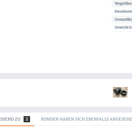
Vergrößeru
Messberei
Gesamtlän
Gewicht i
ASSEND ZU
2
KUNDEN HABEN SICH EBENFALLS ANGESEH