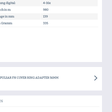
ng digital:
4-16x
ch in m:
980
ge in mm:
139
n Gramm:
335
PULSAR FN COVER RING ADAPTER 56MM
EN