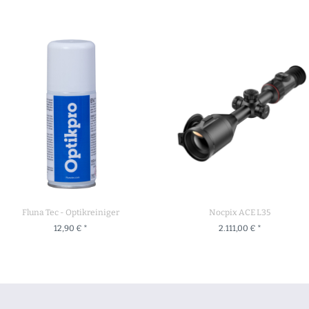
Fluna Tec - Optikreiniger
Nocpix ACE L35
12,90 € *
2.111,00 € *
+ IN DEN WARENKORB
+ IN DEN WARENKORB