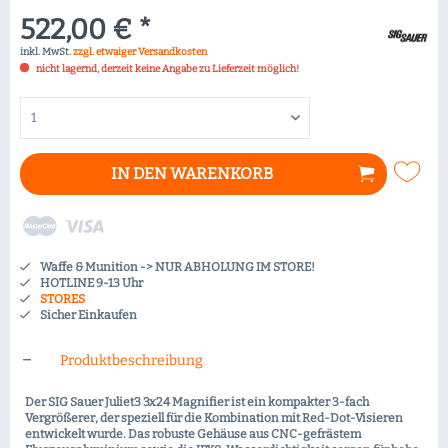
522,00 € *
inkl. MwSt.
zzgl. etwaiger Versandkosten
nicht lagernd, derzeit keine Angabe zu Lieferzeit möglich!
IN DEN
WARENKORB
Waffe & Munition -> NUR ABHOLUNG IM STORE!
HOTLINE 9-13 Uhr
STORES
Sicher Einkaufen
Produktbeschreibung
Der SIG Sauer Juliet3 3x24 Magnifier ist ein kompakter 3-fach
Vergrößerer, der speziell für die Kombination mit Red-Dot-Visieren
entwickelt wurde. Das robuste Gehäuse aus CNC-gefrästem