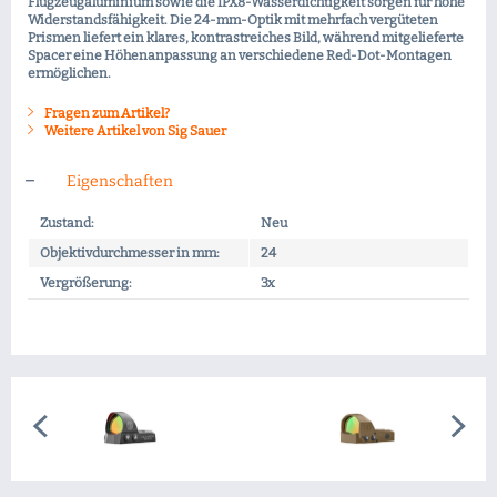
Flugzeugaluminium sowie die IPX8-Wasserdichtigkeit sorgen für hohe
Widerstandsfähigkeit. Die 24-mm-Optik mit mehrfach vergüteten
Prismen liefert ein klares, kontrastreiches Bild, während mitgelieferte
Spacer eine Höhenanpassung an verschiedene Red-Dot-Montagen
ermöglichen.
Fragen zum Artikel?
Weitere Artikel von Sig Sauer
Eigenschaften
Zustand:
Neu
Objektivdurchmesser in mm:
24
Vergrößerung:
3x