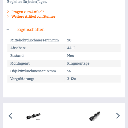
Begleiter für jeden Jäger.
Fragen zum Artikel?
Weitere Artikel von Steiner
Eigenschaften
Mittelrohrdurchmesser in mm:
30
Absehen:
4A-I
Zustand:
Neu
Montageart:
Ringmontage
Objektivdurchmesser in mm:
56
Vergrößerung:
3-12x