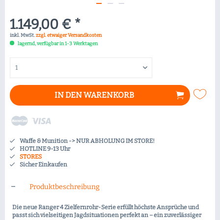
1.149,00 € *
inkl. MwSt.
zzgl. etwaiger Versandkosten
lagernd, verfügbar in 1-3 Werktagen
IN DEN
WARENKORB
Waffe & Munition -> NUR ABHOLUNG IM STORE!
HOTLINE 9-13 Uhr
STORES
Sicher Einkaufen
Produktbeschreibung
Die neue Ranger 4 Zielfernrohr-Serie erfüllt höchste Ansprüche und
passt sich vielseitigen Jagdsituationen perfekt an – ein zuverlässiger