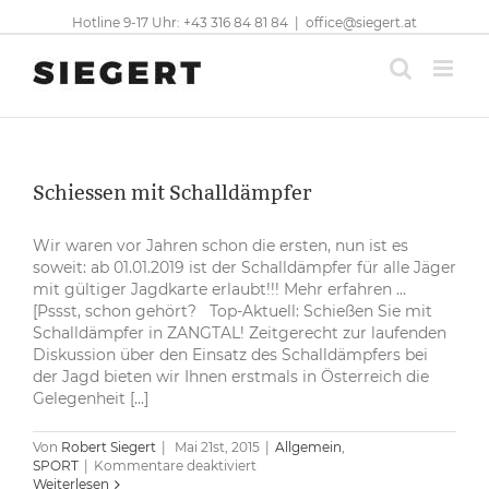
Skip
Hotline 9-17 Uhr: +43 316 84 81 84
|
office@siegert.at
to
content
Schiessen mit Schalldämpfer
Wir waren vor Jahren schon die ersten, nun ist es
soweit: ab 01.01.2019 ist der Schalldämpfer für alle Jäger
mit gültiger Jagdkarte erlaubt!!! Mehr erfahren ...
[Pssst, schon gehört? Top-Aktuell: Schießen Sie mit
Schalldämpfer in ZANGTAL! Zeitgerecht zur laufenden
Diskussion über den Einsatz des Schalldämpfers bei
der Jagd bieten wir Ihnen erstmals in Österreich die
Gelegenheit [...]
Von
Robert Siegert
|
Mai 21st, 2015
|
Allgemein
,
für
SPORT
|
Kommentare deaktiviert
Schiessen
Weiterlesen