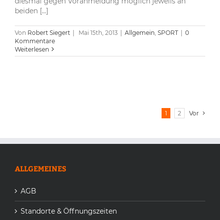
diesmal gegen Voranmeldung möglich jeweils an
beiden [...]
Von
Robert Siegert
|
Mai 15th, 2013
|
Allgemein
,
SPORT
|
0
Kommentare
Weiterlesen
1
2
Vor
ALLGEMEINES
AGB
Standorte & Öffnungszeiten