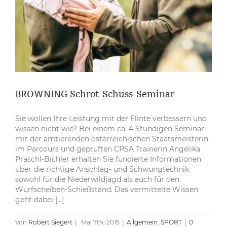
BROWNING Schrot-Schuss-Seminar
Sie wollen Ihre Leistung mit der Flinte verbessern und
wissen nicht wie? Bei einem ca. 4 Stündigen Seminar
mit der amtierenden österreichischen Staatsmeisterin
im Parcours und geprüften CPSA Trainerin Angelika
Praschl-Bichler erhalten Sie fundierte Informationen
über die richtige Anschlag- und Schwungtechnik
sowohl für die Niederwildjagd als auch für den
Wurfscheiben-Schießstand. Das vermittelte Wissen
geht dabei [...]
Von
Robert Siegert
|
Mai 7th, 2015
|
Allgemein
,
SPORT
|
0