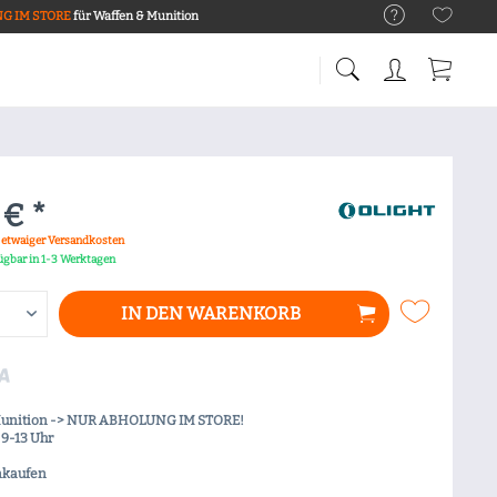
G IM STORE
für Waffen & Munition
 € *
. etwaiger Versandkosten
fügbar in 1-3 Werktagen
IN DEN
WARENKORB
Munition -> NUR ABHOLUNG IM STORE!
9-13 Uhr
nkaufen