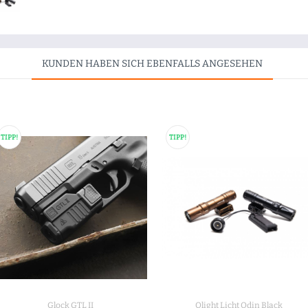
KUNDEN HABEN SICH EBENFALLS ANGESEHEN
TIPP!
TIPP!
Glock GTL II
Olight Licht Odin Black