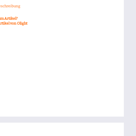
eschreibung
m Artikel?
tikel von Olight