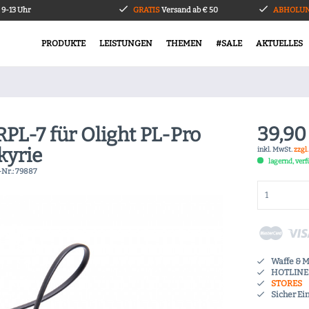
9-13 Uhr
GRATIS
Versand ab € 50
ABHOLUN
PRODUKTE
LEISTUNGEN
THEMEN
#SALE
AKTUELLES
39,90
RPL-7 für Olight PL-Pro
kyrie
inkl. MwSt.
zzgl
lagernd, ver
-Nr.:
79887
Waffe & 
HOTLINE 
STORES
Sicher Ei