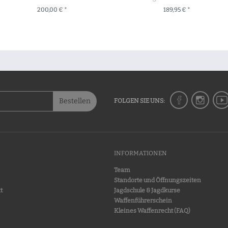
200,00 € *
189,95 € *
+ IN DEN WARENKORB
ZUM PRODUKT
Bestellen
FOLGEN SIE UNS:
INFORMATIONEN
Team
Standorte und Öffnungszeiten
t
Jagdschule & Jagdkurse
Waffenführerschein
Kleines Waffenrecht (FAQ)