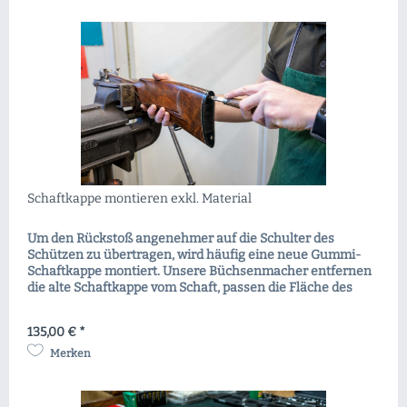
Schaftkappe montieren exkl. Material
Um den Rückstoß angenehmer auf die Schulter des
Schützen zu übertragen, wird häufig eine neue Gummi-
Schaftkappe montiert. Unsere Büchsenmacher entfernen
die alte Schaftkappe vom Schaft, passen die Fläche des
Schaftes und der Schaftkappe aufeinander an und
montieren die neue Schaftkappe ordnungsgemäß am
135,00 € *
Schaft. Anschließend wir die überstehende Schaftkappe
an die Stärke des...
Merken