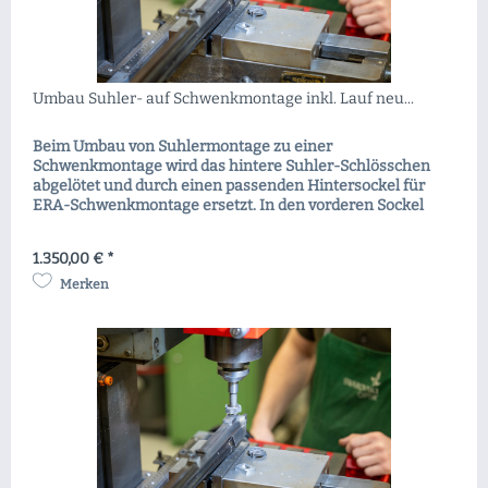
Umbau Suhler- auf Schwenkmontage inkl. Lauf neu...
Beim Umbau von Suhlermontage zu einer
Schwenkmontage wird das hintere Suhler-Schlösschen
abgelötet und durch einen passenden Hintersockel für
ERA-Schwenkmontage ersetzt. In den vorderen Sockel
wird ein 70 Grad Schwalbenschwanz eingefräst und ein
Pivotzkeil eingepasst, welcher als Aufnahme für den
1.350,00 € *
vorderen Montagering dient. Nach diesem Umbau wird Ihr
neues Zielfernrohr mit...
Merken