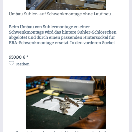
Umbau Suhler- auf Schwenkmontage ohne Lauf neu...
Beim Umbau von Suhlermontage zu einer
Schwenkmontage wird das hintere Suhler-Schlösschen
abgelötet und durch einen passenden Hintersockel für
ERA-Schwenkmontage ersetzt. In den vorderen Sockel
wird ein 70 Grad Schwalbenschwanz eingefräst und ein
Pivotzkeil eingepasst, welcher als Aufnahme für den
950,00 € *
vorderen Montagering dient. Nach diesem Umbau wird Ihr
neues Zielfernrohr mit...
Merken