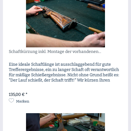
Schaftkürzung inkl. Montage der vorhandenen...
Eine ideale Schaftlänge ist ausschlaggebend für gute
Trefferergebnisse, ein zu langer Schaft oft verantwortlich
für mäßige Schießergebnisse. Nicht ohne Grund heißt es:
"Der Lauf schießt, der Schaft trifft!" Wir kürzen Ihren
Schaft und passen Ihre Waffe damit optimal an Sie an. Die
vorhande Schaftkappe wird adaptiert und wieder montiert.
135,00 € *
Selbverständlich können Sie sich im...
Merken