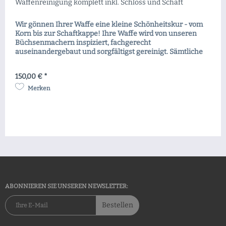
Waffenreinigung komplett inkl. Schloss und Schaft
Wir gönnen Ihrer Waffe eine kleine Schönheitskur - vom
Korn bis zur Schaftkappe! Ihre Waffe wird von unseren
Büchsenmachern inspiziert, fachgerecht
auseinandergebaut und sorgfältigst gereinigt. Sämtliche
Metallteile sowie auch der Schaft werden von
Verschmutzungen befreit und danach optimal koserviert.
150,00 € *
Das erhält nicht nur den Wert, es gewährleistet auch eine
zuverlässige...
Merken
ABONNIEREN SIE UNSEREN NEWSLETTER:
Bestellen