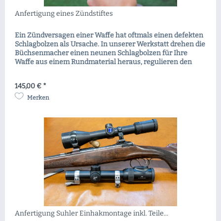
Anfertigung eines Zündstiftes
Ein Zündversagen einer Waffe hat oftmals einen defekten
Schlagbolzen als Ursache. In unserer Werkstatt drehen die
Büchsenmacher einen neunen Schlagbolzen für Ihre
Waffe aus einem Rundmaterial heraus, regulieren den
Zündstiftenvorstand und härten diesen anschließend. Vor
der Auslieferung wird noch eine Funktionsüberprüfung
145,00 € *
der Waffe vorgenommen.
Merken
Anfertigung Suhler Einhakmontage inkl. Teile...