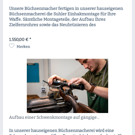
Unsere Büchsenmacher fertigen in unserer hauseigenen
Büchsenmacherei die Suhler Einhakmontage für Ihre
Waffe. Sämtliche Montageteile, der Aufbau Ihres
Zielfernrohres sowie das Neubrünieren des
Laufes/Laufbündels sind in diesem Paket inbegriffen.
Zusätzlich können wir uns auch gerne um das
1.550,00 € *
Einschießen kümmern. Geben Sie hierzu einfach bekannt,
mit welcher Munition Ihre Waffe...
Merken
Aufbau einer Schwenkmontage auf gängige...
In unserer hauseigenen Büchsenmacherei wird eine