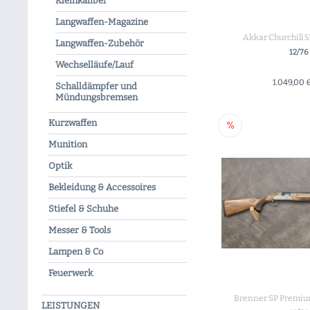
Kleinkaliber
Langwaffen-Magazine
Akkar Churchill 
Langwaffen-Zubehör
12/76
Wechselläufe/Lauf
1.049,00 
Schalldämpfer und
+ IN DEN WA
Mündungsbremsen
Kurzwaffen
Munition
Optik
Bekleidung & Accessoires
Stiefel & Schuhe
Messer & Tools
Lampen & Co
Feuerwerk
Brenner SP Premiu
LEISTUNGEN