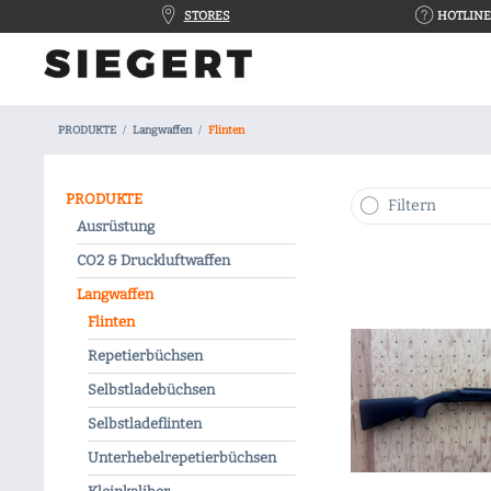
STORES
HOTLINE 
PRODUKTE
Langwaffen
Flinten
PRODUKTE
Filtern
Ausrüstung
CO2 & Druckluftwaffen
Langwaffen
Flinten
Repetierbüchsen
Selbstladebüchsen
Selbstladeflinten
Unterhebelrepetierbüchsen