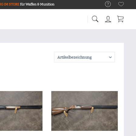
G IM STORE
für Waffen & Munition