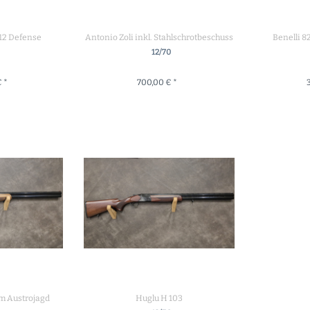
512 Defense
Antonio Zoli inkl. Stahlschrotbeschuss
Benelli 8
12/70
€ *
700,00 € *
RENKORB
+ IN DEN WARENKORB
+ IN
m Austrojagd
Huglu H 103