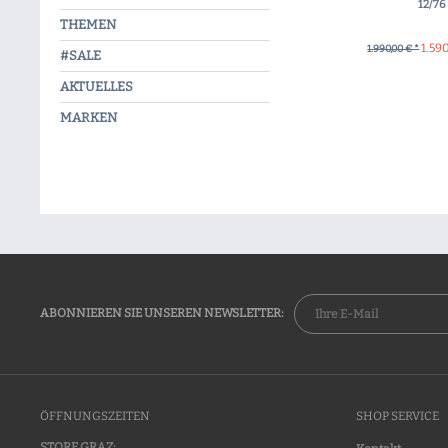
12/76
THEMEN
1.59
1.990,00 € *
#SALE
+ IN DEN WA
AKTUELLES
MARKEN
ABONNIEREN SIE UNSEREN NEWSLETTER:
ÖFFNUNGSZEITEN
SHOP SERVICE
STORE GRAZ: