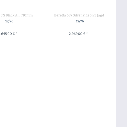
28 S Black A.I. 710mm
Beretta 687 Silver Pigeon 3 Jagd
12/76
12/76
3.645,00 € *
2.969,00 € *
 DEN WARENKORB
+ IN DEN WARENKORB