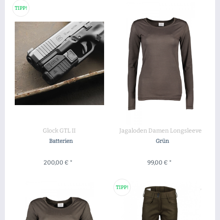
TIPP!
Glock GTL II
Jagaloden Damen Longsleeve
Batterien
Grün
200,00 € *
99,00 € *
+ IN DEN WARENKORB
ZUM PRODUKT
TIPP!