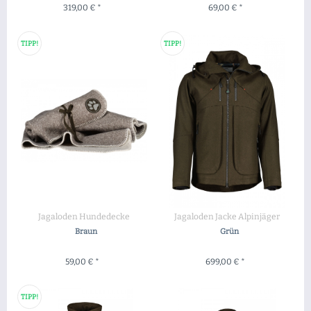
319,00 € *
69,00 € *
ZUM PRODUKT
ZUM PRODUKT
TIPP!
TIPP!
Jagaloden Hundedecke
Jagaloden Jacke Alpinjäger
Braun
Grün
59,00 € *
699,00 € *
+ IN DEN WARENKORB
ZUM PRODUKT
TIPP!