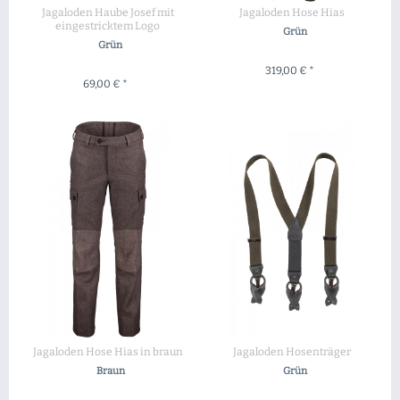
Jagaloden Haube Josef mit
Jagaloden Hose Hias
eingestricktem Logo
Grün
Grün
319,00 € *
69,00 € *
ZUM PRODUKT
ZUM PRODUKT
Jagaloden Hose Hias in braun
Jagaloden Hosenträger
Braun
Grün