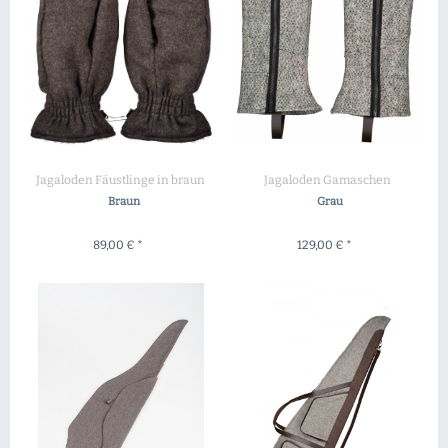
Jagaloden Fäustlinge in braun
Jagaloden Gamaschen
Braun
Grau
89,00 € *
129,00 € *
ZUM PRODUKT
ZUM PRODUKT