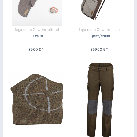
Jagaloden Gewehrfutteral
Jagaloden Gewehrtasche
Braun
grau/braun
89,00 € *
399,00 € *
+ IN DEN WARENKORB
+ IN DEN WARENKORB