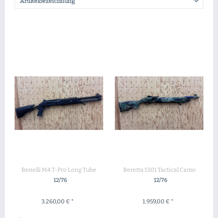
Benelli M4 T-Pro Long Tube
Beretta 1301 Tactical Camo
12/76
12/76
3.260,00 € *
1.959,00 € *
+ IN DEN WARENKORB
+ IN DEN WARENKORB