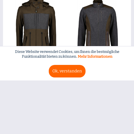
Diese Website verwendet Cookies, um Ihnen die bestmögliche
Funktionalität bieten zu können.
Mehr Informationen
Jagaloden Jacke Hansl
Jagaloden Jacke Lois
Ok, verstanden
Grün
Grau
549,00 € *
289,00 € *
ZUM PRODUKT
ZUM PRODUKT