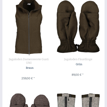
Jagaloden Damenweste Gusti
Jagaloden Fäustlinge
UNI
Grün
Braun
89,00 € *
259,00 € *
ZUM PRODUKT
ZUM PRODUKT