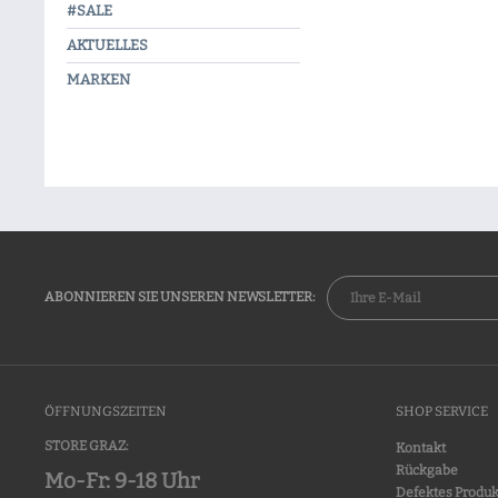
#SALE
AKTUELLES
MARKEN
ABONNIEREN SIE UNSEREN NEWSLETTER:
ÖFFNUNGSZEITEN
SHOP SERVICE
STORE GRAZ:
Kontakt
Rückgabe
Mo-Fr: 9-18 Uhr
Defektes Produk