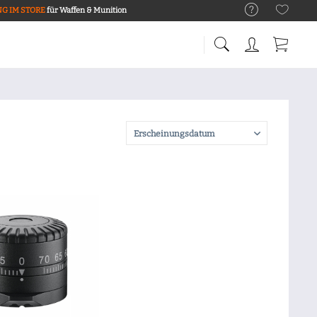
G IM STORE
für Waffen & Munition