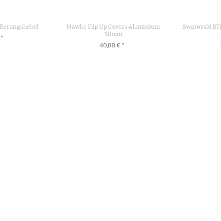
ößerungshebel
Hawke Flip Up Covers Aluminium
Swarovski BTF 
50mm
 *
40,00 € *
RENKORB
+ IN DEN WARENKORB
+ IN