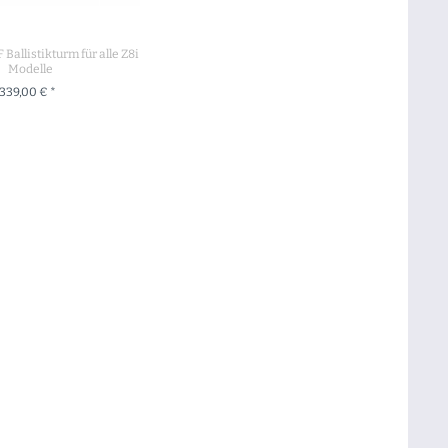
Ballistikturm für alle Z8i
Modelle
339,00 € *
 DEN WARENKORB