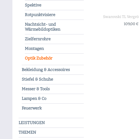
Spektive
Rotpunktvisiere
Swarovski TL Vergr
109,00 €
Nachtsicht- und
Wärmebildoptiken
+ IN DEN WA
Zielfernrohre
Montagen
Optik Zubehör
Bekleidung & Accessoires
Stiefel & Schuhe
Messer & Tools
Lampen & Co
Feuerwerk
LEISTUNGEN
THEMEN