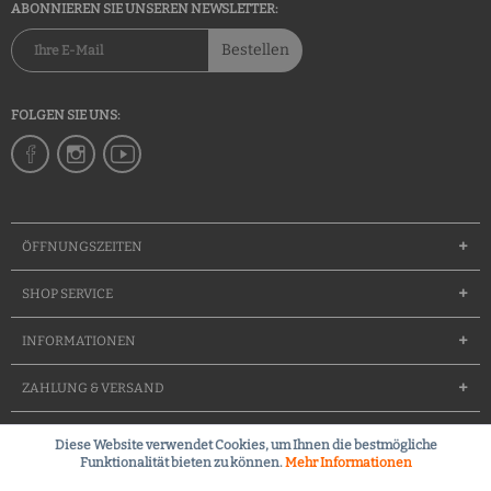
ABONNIEREN SIE UNSEREN NEWSLETTER:
Bestellen
FOLGEN SIE UNS:
ÖFFNUNGSZEITEN
SHOP SERVICE
INFORMATIONEN
ZAHLUNG & VERSAND
Diese Website verwendet Cookies, um Ihnen die bestmögliche
Groessentabelle
Team
Waffenfuererschein
Kontakt
Funktionalität bieten zu können.
Mehr Informationen
Kleines Waffenrecht (FAQ)
Widerrufsrecht
Versandkosten