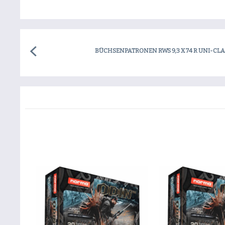
BÜCHSENPATRONEN RWS 9,3 X 74 R UNI-CLA