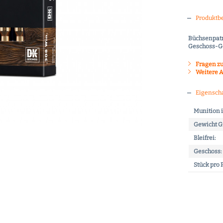
Produktb
Büchsenpatr
Geschoss-Ge
Fragen zu
Weitere A
Eigensch
Munition i
Gewicht 
Bleifrei:
Geschoss:
Stück pro