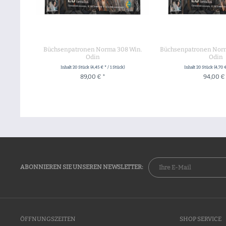
Büchsenpatronen Norma 308 Win.
Büchsenpatronen Norm
Odin
Odin
Inhalt
20 Stück
(4,45 € * / 1 Stück)
Inhalt
20 Stück
(4,70 €
89,00 € *
94,00 €
+ IN DEN WARENKORB
+ IN DEN WA
ABONNIEREN SIE UNSEREN NEWSLETTER:
ÖFFNUNGSZEITEN
SHOP SERVICE