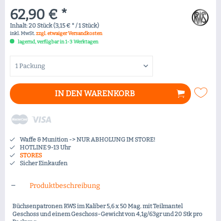
62,90 € *
Inhalt:
20 Stück (3,15 € * / 1 Stück)
inkl. MwSt.
zzgl. etwaiger Versandkosten
lagernd, verfügbar in 1-3 Werktagen
IN DEN
WARENKORB
Waffe & Munition -> NUR ABHOLUNG IM STORE!
HOTLINE 9-13 Uhr
STORES
Sicher Einkaufen
Produktbeschreibung
Büchsenpatronen RWS im Kaliber 5,6 x 50 Mag. mit Teilmantel
Geschoss und einem Geschoss-Gewicht von 4,1g/63gr und 20 Stk pro