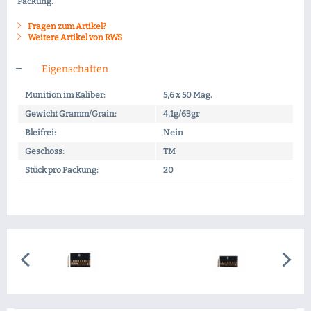
Packung.
Fragen zum Artikel?
Weitere Artikel von RWS
Eigenschaften
Munition im Kaliber:
5,6 x 50 Mag.
Gewicht Gramm/Grain:
4,1g/63gr
Bleifrei:
Nein
Geschoss:
TM
Stück pro Packung:
20