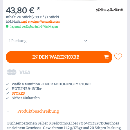
43,80 € *
Inhalt:
20 Stück (2,19 € * / 1 Stück)
inkl. MwSt.
zzgl. etwaiger Versandkosten
lagernd, verfügbar in 1-3 Werktagen
IN DEN
WARENKORB
Waffe & Munition -> NUR ABHOLUNG IM STORE!
HOTLINE 9-13 Uhr
STORES
Sicher Einkaufen
Produktbeschreibung
Büchsenpatronen Sellier & Bellot im Kaliber 7 x 64 mit SPCE Geschoss
und einem Geschoss-Gewicht von 11,2 g/173gr und 20 Stk pro Packung.