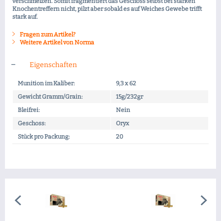
verschmelzen. Somit fragmentiert das Geschoss selbst bei starken
Knochentreffern nicht, pilzt aber sobald es auf Weiches Gewebe trifft
stark auf.
Fragen zum Artikel?
Weitere Artikel von Norma
Eigenschaften
Munition im Kaliber:
9,3 x 62
Gewicht Gramm/Grain:
15g/232gr
Bleifrei:
Nein
Geschoss:
Oryx
Stück pro Packung:
20