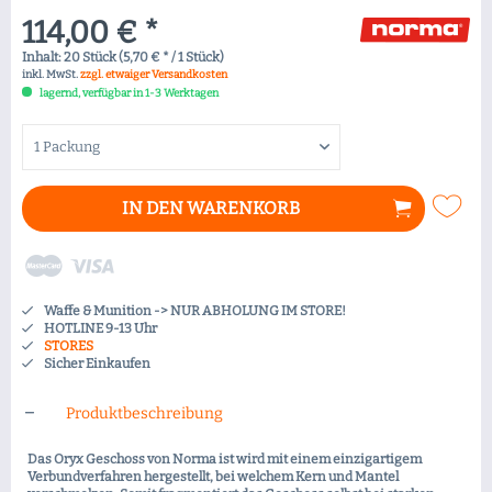
114,00 € *
Inhalt:
20 Stück (5,70 € * / 1 Stück)
inkl. MwSt.
zzgl. etwaiger Versandkosten
lagernd, verfügbar in 1-3 Werktagen
IN DEN
WARENKORB
Waffe & Munition -> NUR ABHOLUNG IM STORE!
HOTLINE 9-13 Uhr
STORES
Sicher Einkaufen
Produktbeschreibung
Das Oryx Geschoss von Norma ist wird mit einem einzigartigem
Verbundverfahren hergestellt, bei welchem Kern und Mantel