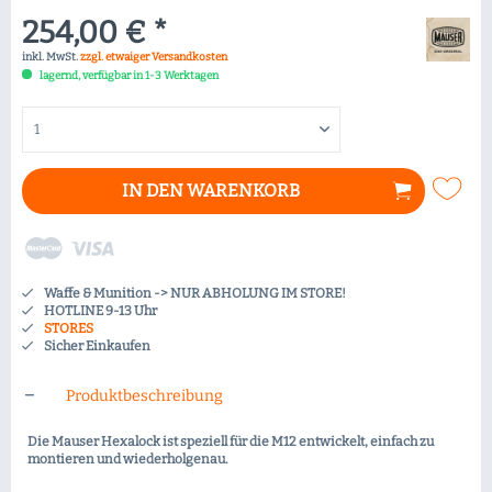
254,00 € *
inkl. MwSt.
zzgl. etwaiger Versandkosten
lagernd, verfügbar in 1-3 Werktagen
IN DEN
WARENKORB
Waffe & Munition -> NUR ABHOLUNG IM STORE!
HOTLINE 9-13 Uhr
STORES
Sicher Einkaufen
Produktbeschreibung
Die Mauser Hexalock ist speziell für die M12 entwickelt, einfach zu
montieren und wiederholgenau.