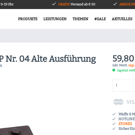
9-13 Uhr
GRATIS
Versand ab € 50
ABHOLUN
PRODUKTE
LEISTUNGEN
THEMEN
#SALE
AKTUELLES
59,80
P Nr. 04 Alte Ausführung
inkl. MwSt.
zzgl
91
lagernd, ver
Waffe & 
HOTLINE 
STORES
Sicher Ei