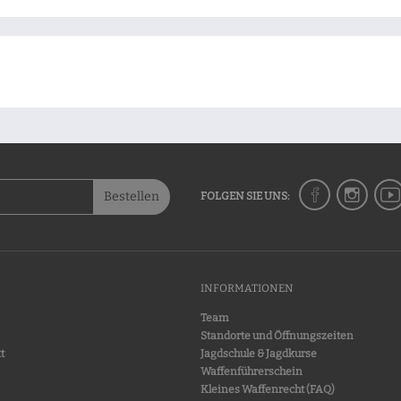
Bestellen
FOLGEN SIE UNS:
INFORMATIONEN
Team
Standorte und Öffnungszeiten
t
Jagdschule & Jagdkurse
Waffenführerschein
Kleines Waffenrecht (FAQ)