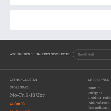
ABONNIEREN SIE UNSEREN NEWSLETTER:
ÖFFNUNGSZEITEN
SHOP SERVICE
STORE GRAZ:
Kontakt
Rückgabe
Mo-Fr: 9-18 Uhr
Defektes Produk
Widerrufsrecht
Caliber (S):
Versandkosten