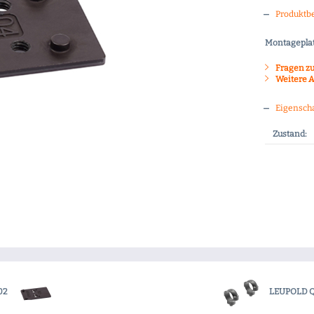
Produktb
Montageplatt
Fragen zu
Weitere A
Eigensch
Zustand:
02
LEUPOLD Q