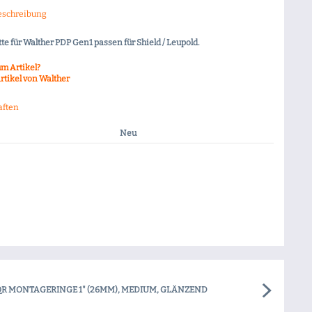
eschreibung
e für Walther PDP Gen1 passen für Shield / Leupold.
m Artikel?
rtikel von Walther
aften
Neu
R MONTAGERINGE 1" (26MM), MEDIUM, GLÄNZEND