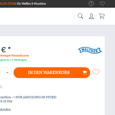
G IM STORE
für Waffen & Munition
 € *
. etwaiger Versandkosten
fügbar in 1-3 Werktagen
IN DEN
WARENKORB
Munition -> NUR ABHOLUNG IM STORE!
9-13 Uhr
nkaufen