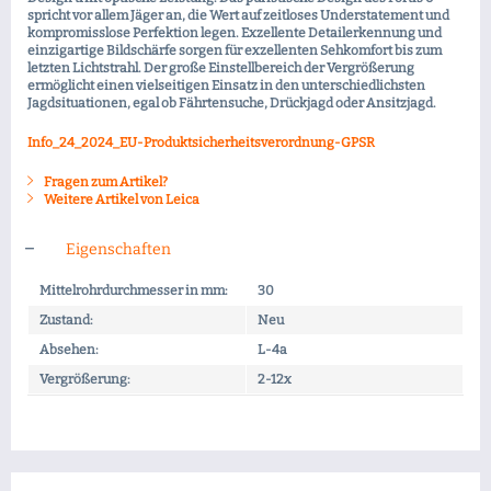
spricht vor allem Jäger an, die Wert auf zeitloses Understatement und
kompromisslose Perfektion legen. Exzellente Detailerkennung und
einzigartige Bildschärfe sorgen für exzellenten Sehkomfort bis zum
letzten Lichtstrahl. Der große Einstellbereich der Vergrößerung
ermöglicht einen vielseitigen Einsatz in den unterschiedlichsten
Jagdsituationen, egal ob Fährtensuche, Drückjagd oder Ansitzjagd.
Info_24_2024_EU-Produktsicherheitsverordnung-GPSR
Fragen zum Artikel?
Weitere Artikel von Leica
Eigenschaften
Mittelrohrdurchmesser in mm:
30
Zustand:
Neu
Absehen:
L-4a
Vergrößerung:
2-12x