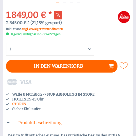
1.849,00 € *
2.345,00 € *
(21,15% gespart)
inkl. MwSt.
zzgl. etwaiger Versandkosten
lagernd, verfügbar in 1-3 Werktagen
IN DEN
WARENKORB
Waffe & Munition -> NUR ABHOLUNG IM STORE!
HOTLINE 9-13 Uhr
STORES
Sicher Einkaufen
Produktbeschreibung
Design trifft optische Leistung. Das puristische Design des Fortis 6