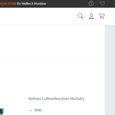
G IM STORE
für Waffen & Munition
Rottner Luftentfeuchter Multidry
Grün