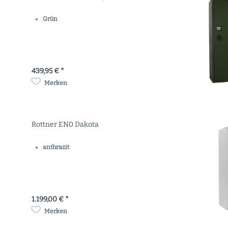
Grün
439,95 € *
Merken
Rottner EN0 Dakota
anthrazit
1.199,00 € *
Merken