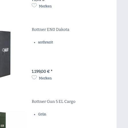
Merken
Rottner EN0 Dakota
anthrazit
1.199,00 € *
Merken
Rottner Gun 5 EL Cargo
Grün