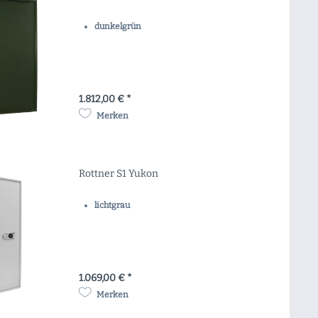
dunkelgrün
1.812,00 € *
Merken
Rottner S1 Yukon
lichtgrau
1.069,00 € *
Merken