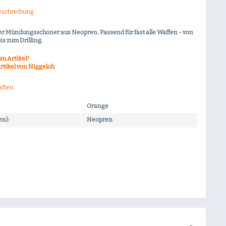
eschreibung
r Mündungsschoner aus Neopren. Passend für fast alle Waffen - von
is zum Drilling.
m Artikel?
rtikel von Niggeloh
aften
Orange
en):
Neopren