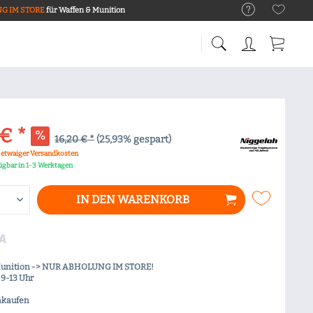
G IM STORE
für Waffen & Munition
€ *
16,20 € *
(25,93% gespart)
. etwaiger Versandkosten
fügbar in 1-3 Werktagen
IN DEN
WARENKORB
Munition -> NUR ABHOLUNG IM STORE!
9-13 Uhr
nkaufen