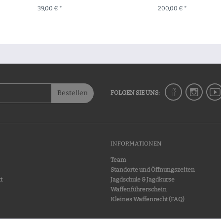
39,00 € *
200,00 € *
+ IN DEN WARENKORB
ZUM PRODUKT
Bestellen
FOLGEN SIE UNS:
INFORMATIONEN
Team
Standorte und Öffnungszeiten
t
Jagdschule & Jagdkurse
Waffenführerschein
Kleines Waffenrecht (FAQ)