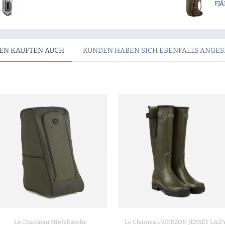
FJÄ
EN KAUFTEN AUCH
KUNDEN HABEN SICH EBENFALLS ANGE
Le Chameau Stiefeltasche
Le Chameau VIERZON JERSEY LAD