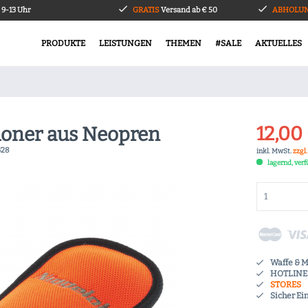
9-13 Uhr
GRATIS
Versand ab € 50
ABHOLUN
PRODUKTE
LEISTUNGEN
THEMEN
#SALE
AKTUELLES
12,00 
oner aus Neopren
428
inkl. MwSt.
zzgl
lagernd, ver
Waffe & 
HOTLINE 
STORES
Sicher Ei