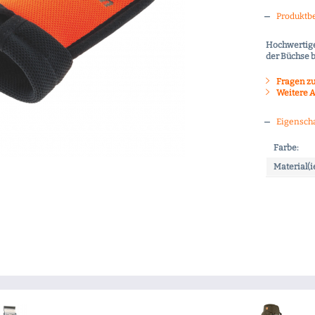
Produktb
Hochwertige
der Büchse b
Fragen zu
Weitere A
Eigensch
Farbe:
Material(i