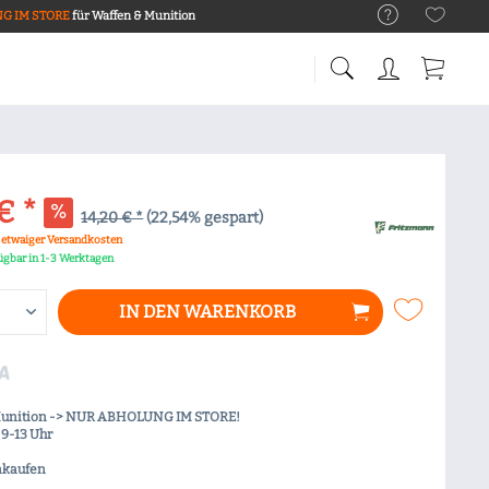
G IM STORE
für Waffen & Munition
€ *
14,20 € *
(22,54% gespart)
. etwaiger Versandkosten
fügbar in 1-3 Werktagen
IN DEN
WARENKORB
Munition -> NUR ABHOLUNG IM STORE!
9-13 Uhr
nkaufen