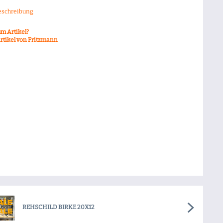
eschreibung
m Artikel?
rtikel von Fritzmann
REHSCHILD BIRKE 20X12