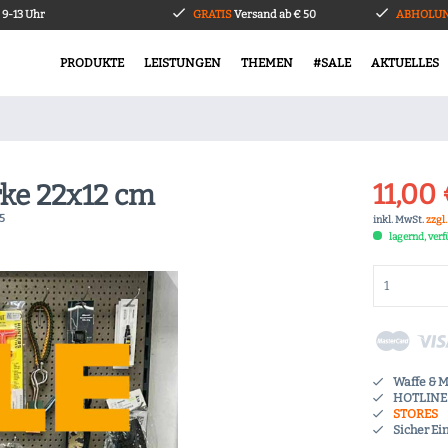
9-13 Uhr
GRATIS
Versand ab € 50
ABHOLUN
PRODUKTE
LEISTUNGEN
THEMEN
#SALE
AKTUELLES
11,00 
rke 22x12 cm
5
inkl. MwSt.
zzgl
lagernd, ver
Waffe & 
HOTLINE 
STORES
Sicher Ei