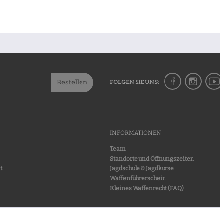
+ IN DEN WARENKORB
Bestellen
FOLGEN SIE UNS:
INFORMATIONEN
Team
Standorte und Öffnungszeiten
t
Jagdschule & Jagdkurse
Waffenführerschein
Kleines Waffenrecht (FAQ)